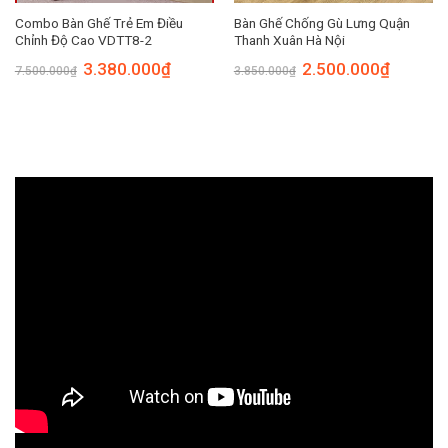
Combo Bàn Ghế Trẻ Em Điều
Bàn Ghế Chống Gù Lưng Quận
Chỉnh Độ Cao VDTT8-2
Thanh Xuân Hà Nội
3.380.000
₫
2.500.000
₫
7.500.000
₫
3.850.000
₫