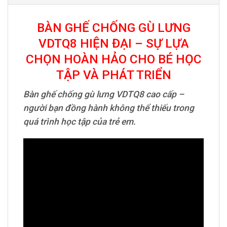
BÀN GHẾ CHỐNG GÙ LƯNG
VDTQ8 HIỆN ĐẠI – SỰ LỰA
CHỌN HOÀN HẢO CHO BÉ HỌC
TẬP VÀ PHÁT TRIỂN
Bàn ghế chống gù lưng VDTQ8 cao cấp –
người bạn đồng hành không thể thiếu trong
quá trình học tập của trẻ em.