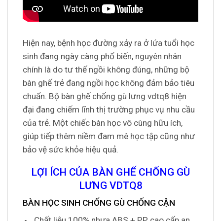
Hiện nay, bệnh học đường xảy ra ở lứa tuổi học
sinh đang ngày càng phổ biến, nguyên nhân
chính là do tư thế ngồi không đúng, những bộ
bàn ghế trẻ đang ngồi học không đảm bảo tiêu
chuẩn. Bộ bàn ghế chống gù lưng vdtq8 hiện
đại đang chiếm lĩnh thị trường phục vụ nhu cầu
của trẻ. Một chiếc bàn học vô cùng hữu ích,
giúp tiếp thêm niềm đam mê học tập cũng như
bảo vệ sức khỏe hiệu quả.
LỢI ÍCH CỦA BÀN GHẾ CHỐNG GÙ
LƯNG VDTQ8
BÀN HỌC SINH CHỐNG GÙ CHỐNG CẬN
Chất liệu 100% nhựa ABS + PP cao cấp an