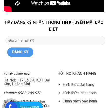
HÃY ĐĂNG KÝ NHẬN THÔNG TIN KHUYẾN MÃI ĐẶC
BIỆT
HỖ TRỢ KHÁCH HANG
H
Ệ THỐNG SHOWROOM
Hà Nội
: 117 Lô D4, KĐT Đại
Kim, Hoàng Mai
Hình thức đặt hàng
Hình thức thanh toán
Hotline: 0983 289 958
Chính sách bảo hành
Đà Nẵng:
67/3 Hàn Mạc
Tử, Thuận Phước, Hải Châu
0983289958