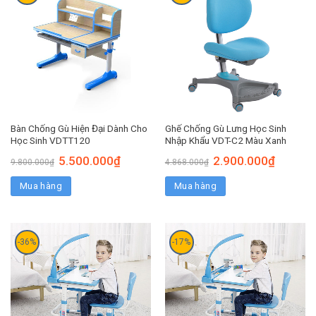
Bàn Chống Gù Hiện Đại Dành Cho
Ghế Chống Gù Lưng Học Sinh
Học Sinh VDTT120
Nhập Khẩu VDT-C2 Màu Xanh
5.500.000
₫
2.900.000
₫
9.800.000
₫
4.868.000
₫
Mua hàng
Mua hàng
-36%
-17%