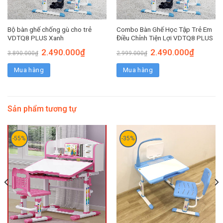
Bộ bàn ghế chống gù cho trẻ
Combo Bàn Ghế Học Tập Trẻ Em
VDTQ8 PLUS Xanh
Điều Chỉnh Tiện Lợi VDTQ8 PLUS
2.490.000
₫
2.490.000
₫
3.890.000
₫
2.999.000
₫
Mua hàng
Mua hàng
Sản phẩm tương tự
-55%
-35%