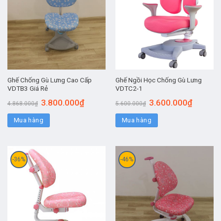
Ghế Chống Gù Lưng Cao Cấp
Ghế Ngồi Học Chống Gù Lưng
VDTB3 Giá Rẻ
VDTC2-1
3.800.000
₫
3.600.000
₫
4.868.000
₫
5.600.000
₫
Mua hàng
Mua hàng
-36%
-46%