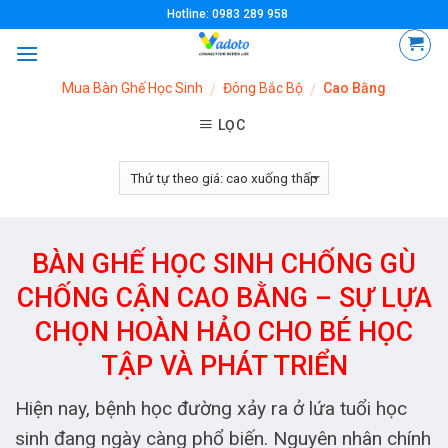
Skip
Hotline: 0983 289 958
to
content
Mua Bàn Ghế Học Sinh
Đông Bắc Bộ
Cao Bằng
/
/
LỌC
BÀN GHẾ HỌC SINH CHỐNG GÙ
CHỐNG CẬN CAO BẰNG – SỰ LỰA
CHỌN HOÀN HẢO CHO BÉ HỌC
TẬP VÀ PHÁT TRIỂN
Hiện nay, bệnh học đường xảy ra ở lứa tuổi học
sinh đang ngày càng phổ biến. Nguyên nhân chính