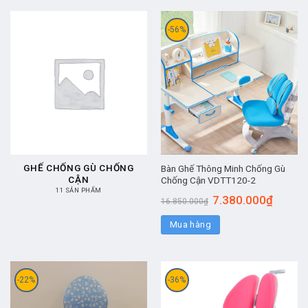
-56%
GHẾ CHỐNG GÙ CHỐNG
Bàn Ghế Thông Minh Chống Gù
CẬN
Chống Cận VDTT120-2
11 SẢN PHẨM
7.380.000
₫
16.850.000
₫
Mua hàng
-22%
-36%