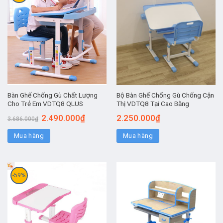
Bàn Ghế Chống Gù Chất Lượng
Bộ Bàn Ghế Chống Gù Chống Cận
Cho Trẻ Em VDTQ8 QLUS
Thị VDTQ8 Tại Cao Bằng
2.490.000
₫
2.250.000
₫
3.686.000
₫
Mua hàng
Mua hàng
-59%