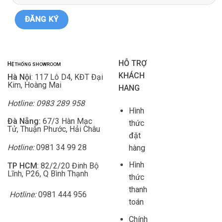
HỖ TRỢ
H
Ệ THỐNG SHOWROOM
KHÁCH
Hà Nội
: 117 Lô D4, KĐT Đại
Kim, Hoàng Mai
HANG
Hotline: 0983 289 958
Hình
Đà Nẵng:
67/3 Hàn Mạc
thức
Tử, Thuận Phước, Hải Châu
đặt
Hotline:
0981 34 99 28
hàng
Hình
TP HCM
: 82/2/20 Đinh Bộ
Lĩnh, P26, Q Bình Thạnh
thức
thanh
Hotline:
0981 444 956
toán
Chính