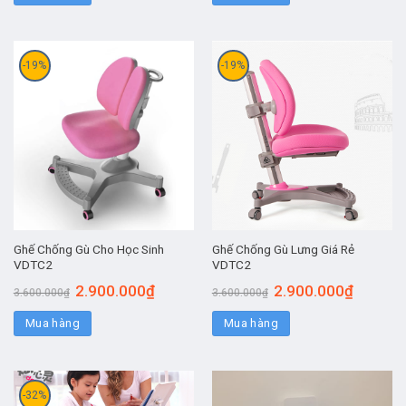
-19%
-19%
Ghế Chống Gù Cho Học Sinh
Ghế Chống Gù Lưng Giá Rẻ
VDTC2
VDTC2
2.900.000
₫
2.900.000
₫
3.600.000
₫
3.600.000
₫
Mua hàng
Mua hàng
-32%