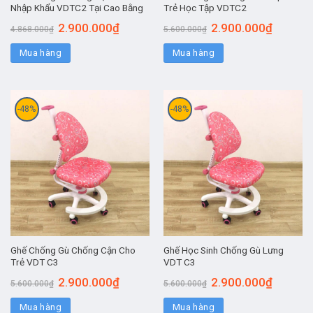
Nhập Khẩu VDTC2 Tại Cao Bằng
Trẻ Học Tập VDTC2
2.900.000
₫
2.900.000
₫
4.868.000
₫
5.600.000
₫
Mua hàng
Mua hàng
-48%
-48%
Ghế Chống Gù Chống Cận Cho
Ghế Học Sinh Chống Gù Lưng
Trẻ VDT C3
VDT C3
2.900.000
₫
2.900.000
₫
5.600.000
₫
5.600.000
₫
Mua hàng
Mua hàng