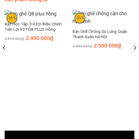
-36%
-35%
Bàn Học Tập Trẻ Em Điều Chỉnh
Tiện Lợi VDTQ8 PLUS Hồng
Bàn Ghế Chống Gù Lưng Quận
Thanh Xuân Hà Nội
2.490.000
₫
3.899.000
₫
2.500.000
₫
3.850.000
₫