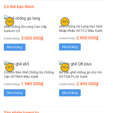
Có thể bạn thích…
-38%
-40%
Ghế Chống Gù Lưng Học Sinh
Ghế Chống Gù Lưng Cao Cấp
Nhập Khẩu VDT-C2 Màu Xanh
Vadoto C3
2.900.000
₫
3.000.000
₫
4.868.000
₫
4.868.000
₫
Mua hàng
Mua hàng
-49%
-36%
Combo Bàn Ghế Chống Gù Chống
Bộ bàn ghế chống gù cho trẻ
Cận VDTA65 Màu Xanh
VDTQ8 PLUS Xanh
1.980.000
₫
2.490.000
₫
3.890.000
₫
3.890.000
₫
Mua hàng
Mua hàng
Sản phẩm tương tự