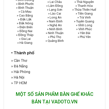
» Lai Châu
» Thái Nguyên
» Bình Phước
» Lâm Đồng
» Thanh Hóa
» Bình Thuận
» Lạng Sơn
» Thừa Thiên Huế
» Cà Mau
» Lào Cai
» Tiền Giang
» Cao Bằng
» Long An
» Trà Vinh
» Đắk Lắk
» Nam Định
» Tuyên Quang
» Đắk Nông
» Nghệ An
» Vĩnh Long
» Điện Biên
» Ninh Bình
» Vĩnh Phúc
» Đồng Nai
» Ninh Thuận
» Yên Bái
» Đồng Tháp
» Phú Thọ
» Phú Yên
» Gia Lai
» Quảng Bình
» Hà Giang
• Thành phố
» Cần Thơ
» Đà Nẵng
» Hải Phòng
» Hà Nội
» TP HCM
MỘT SỐ SẢN PHẨM BÀN GHẾ KHÁC
BÁN TẠI VADOTO.VN