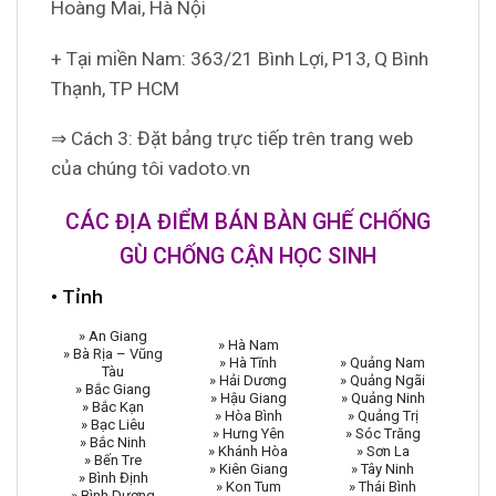
Hoàng Mai, Hà Nội
+ Tại miền Nam: 363/21 Bình Lợi, P13, Q Bình
Thạnh, TP HCM
⇒ Cách 3: Đặt bảng trực tiếp trên trang web
của chúng tôi vadoto.vn
CÁC ĐỊA ĐIỂM BÁN BÀN GHẾ CHỐNG
GÙ CHỐNG CẬN HỌC SINH
• Tỉnh
» An Giang
» Hà Nam
» Bà Rịa – Vũng
» Hà Tĩnh
» Quảng Nam
Tàu
» Hải Dương
» Quảng Ngãi
» Bắc Giang
» Hậu Giang
» Quảng Ninh
» Bắc Kạn
» Hòa Bình
» Quảng Trị
» Bạc Liêu
» Hưng Yên
» Sóc Trăng
» Bắc Ninh
» Khánh Hòa
» Sơn La
» Bến Tre
» Kiên Giang
» Tây Ninh
» Bình Định
» Kon Tum
» Thái Bình
» Bình Dương