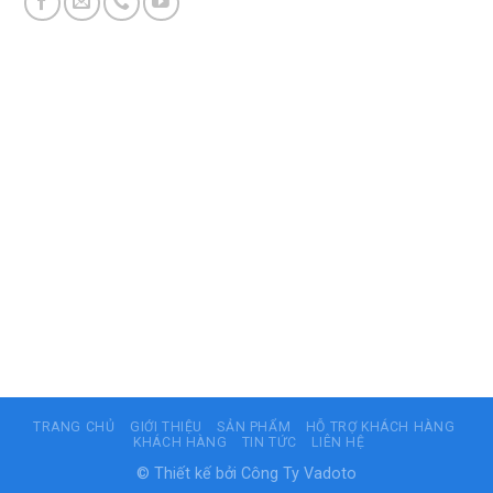
TRANG CHỦ
GIỚI THIỆU
SẢN PHẨM
HỖ TRỢ KHÁCH HÀNG
KHÁCH HÀNG
TIN TỨC
LIÊN HỆ
© Thiết kế bởi
Công Ty Vadoto