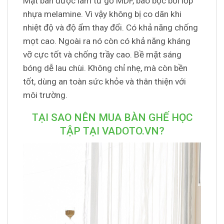
Mặt bàn được làm từ gỗ MDF, bao bọc bởi lớp
nhựa melamine. Vì vậy không bị co dãn khi
nhiệt độ và độ ẩm thay đổi. Có khả năng chống
mọt cao. Ngoài ra nó còn có khả năng kháng
vỡ cực tốt và chống trầy cao. Bề mặt sáng
bóng dễ lau chùi. Không chỉ nhẹ, mà còn bền
tốt, dùng an toàn sức khỏe và thân thiện với
môi trường.
TẠI SAO NÊN MUA BÀN GHẾ HỌC
TẬP TẠI VADOTO.VN?