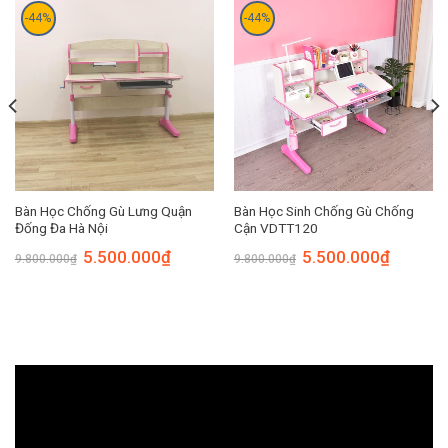
-44%
-44%
Bàn Học Chống Gù Lưng Quận
Bàn Học Sinh Chống Gù Chống
Đống Đa Hà Nội
Cận VDTT120
5.500.000
₫
5.500.000
₫
9.800.000
₫
9.800.000
₫