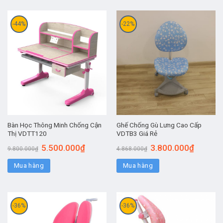
-44%
-22%
Bàn Học Thông Minh Chống Cận
Ghế Chống Gù Lưng Cao Cấp
Thị VDTT120
VDTB3 Giá Rẻ
5.500.000
₫
3.800.000
₫
9.800.000
₫
4.868.000
₫
Mua hàng
Mua hàng
-36%
-36%