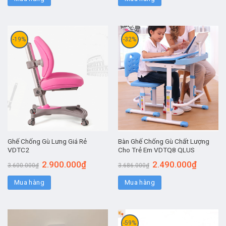
-19%
-32%
Ghế Chống Gù Lưng Giá Rẻ
Bàn Ghế Chống Gù Chất Lượng
VDTC2
Cho Trẻ Em VDTQ8 QLUS
2.900.000
₫
2.490.000
₫
3.600.000
₫
3.686.000
₫
Mua hàng
Mua hàng
-59%