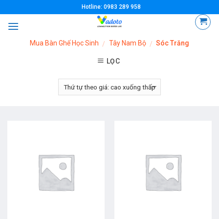
Skip
Hotline: 0983 289 958
to
content
Mua Bàn Ghế Học Sinh
Tây Nam Bộ
Sóc Trăng
/
/
LỌC