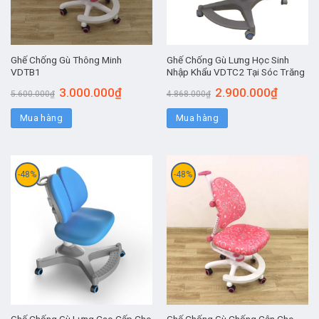
Ghế Chống Gù Thông Minh
Ghế Chống Gù Lưng Học Sinh
VDTB1
Nhập Khẩu VDTC2 Tại Sóc Trăng
3.000.000
₫
2.900.000
₫
5.600.000
₫
4.868.000
₫
Mua hàng
Mua hàng
-48%
-48%
Ghế Chống Gù Lưng Cao Cấp Cho
Ghế Chống Gù Chống Cận Cho