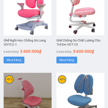
Ghế Ngồi Học Chống Gù Lưng
Ghế Chống Gù Chất Lượng Cho
VDTC2-1
Trẻ Em VDT C3
3.600.000
₫
3.600.000
₫
5.600.000
₫
5.600.000
₫
Mua hàng
Mua hàng
-46%
-40%