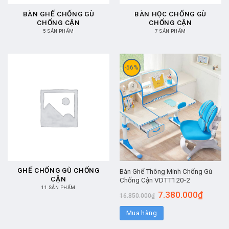
BÀN GHẾ CHỐNG GÙ
BÀN HỌC CHỐNG GÙ
CHỐNG CẬN
CHỐNG CẬN
5 SẢN PHẨM
7 SẢN PHẨM
-56%
GHẾ CHỐNG GÙ CHỐNG
Bàn Ghế Thông Minh Chống Gù
CẬN
Chống Cận VDTT120-2
11 SẢN PHẨM
7.380.000
₫
16.850.000
₫
Mua hàng