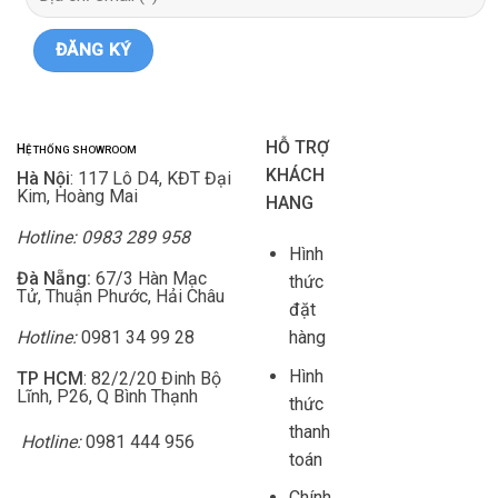
HỖ TRỢ
H
Ệ THỐNG SHOWROOM
KHÁCH
Hà Nội
: 117 Lô D4, KĐT Đại
Kim, Hoàng Mai
HANG
Hotline: 0983 289 958
Hình
Đà Nẵng:
67/3 Hàn Mạc
thức
Tử, Thuận Phước, Hải Châu
đặt
Hotline:
0981 34 99 28
hàng
Hình
TP HCM
: 82/2/20 Đinh Bộ
Lĩnh, P26, Q Bình Thạnh
thức
thanh
Hotline:
0981 444 956
toán
Chính