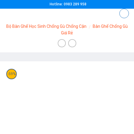
Skip
Hotline: 0983 289 958
to
content
Bộ Bàn Ghế Học Sinh Chống Gù Chống Cận
Bàn Ghế Chống
/
Gù Giá Rẻ
-59%