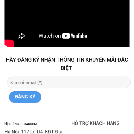
HÃY ĐĂNG KÝ NHẬN THÔNG TIN KHUYẾN MÃI ĐẶC
BIỆT
HỖ TRỢ KHÁCH HANG
H
Ệ THỐNG SHOWROOM
Hà Nội
: 117 Lô D4, KĐT Đại