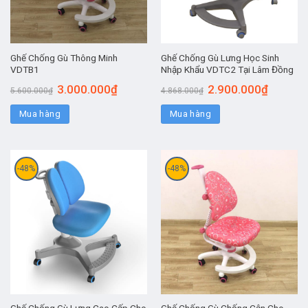
Ghế Chống Gù Thông Minh
Ghế Chống Gù Lưng Học Sinh
VDTB1
Nhập Khẩu VDTC2 Tại Lâm Đồng
3.000.000
₫
2.900.000
₫
5.600.000
₫
4.868.000
₫
Mua hàng
Mua hàng
-48%
-48%
Ghế Chống Gù Lưng Cao Cấp Cho
Ghế Chống Gù Chống Cận Cho