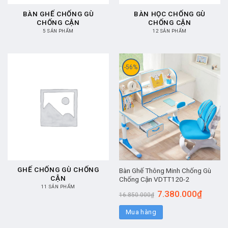
BÀN GHẾ CHỐNG GÙ
BÀN HỌC CHỐNG GÙ
CHỐNG CẬN
CHỐNG CẬN
5 SẢN PHẨM
12 SẢN PHẨM
-56%
GHẾ CHỐNG GÙ CHỐNG
Bàn Ghế Thông Minh Chống Gù
CẬN
Chống Cận VDTT120-2
11 SẢN PHẨM
7.380.000
₫
16.850.000
₫
Mua hàng