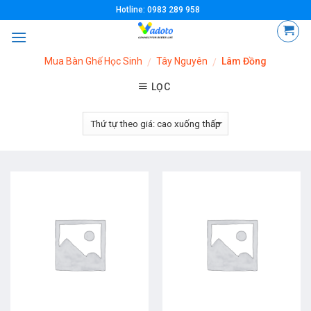
Skip
Hotline: 0983 289 958
to
content
Mua Bàn Ghế Học Sinh
Tây Nguyên
Lâm Đồng
/
/
LỌC