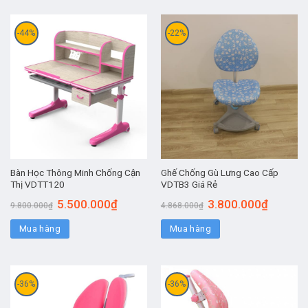
-44%
-22%
Bàn Học Thông Minh Chống Cận
Ghế Chống Gù Lưng Cao Cấp
Thị VDTT120
VDTB3 Giá Rẻ
5.500.000
₫
3.800.000
₫
9.800.000
₫
4.868.000
₫
Mua hàng
Mua hàng
-36%
-36%