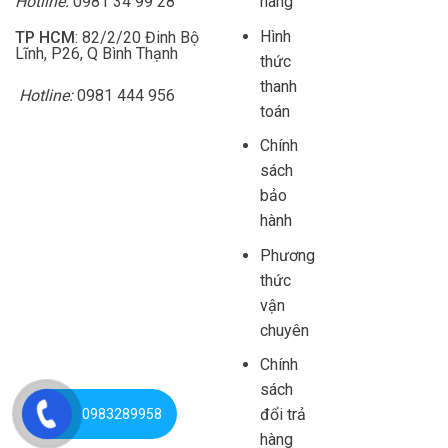
Hotline:
0981 34 99 28
hàng
Hình
TP HCM
: 82/2/20 Đinh Bộ
Lĩnh, P26, Q Bình Thạnh
thức
thanh
Hotline:
0981 444 956
toán
Chính
sách
bảo
hành
Phương
thức
vận
chuyên
Chính
sách
đổi trả
0983289958
hàng