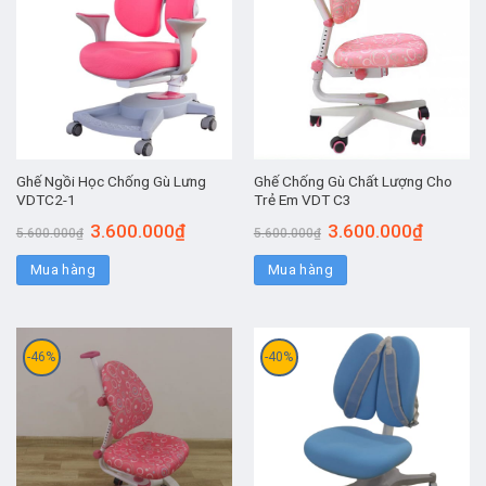
Ghế Ngồi Học Chống Gù Lưng
Ghế Chống Gù Chất Lượng Cho
VDTC2-1
Trẻ Em VDT C3
3.600.000
₫
3.600.000
₫
5.600.000
₫
5.600.000
₫
Mua hàng
Mua hàng
-46%
-40%