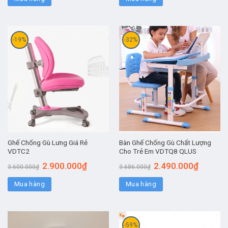
-19%
-32%
Ghế Chống Gù Lưng Giá Rẻ
Bàn Ghế Chống Gù Chất Lượng
VDTC2
Cho Trẻ Em VDTQ8 QLUS
2.900.000
₫
2.490.000
₫
3.600.000
₫
3.686.000
₫
Mua hàng
Mua hàng
-59%