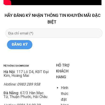
HÃY ĐĂNG KÝ NHẬN THÔNG TIN KHUYẾN MÃI ĐẶC
BIỆT
HỖ TRỢ
H
Ệ THỐNG SHOWROOM
KHÁCH
Hà Nội
: 117 Lô D4, KĐT Đại
Kim, Hoàng Mai
HANG
Hotline: 0983 289 958
Hình
Đà Nẵng:
67/3 Hàn Mạc
thức
Tử, Thuận Phước, Hải Châu
đặt