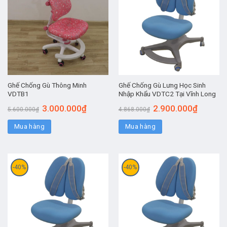
Ghế Chống Gù Thông Minh
Ghế Chống Gù Lưng Học Sinh
VDTB1
Nhập Khẩu VDTC2 Tại Vĩnh Long
3.000.000
₫
2.900.000
₫
5.600.000
₫
4.868.000
₫
Mua hàng
Mua hàng
-40%
-40%