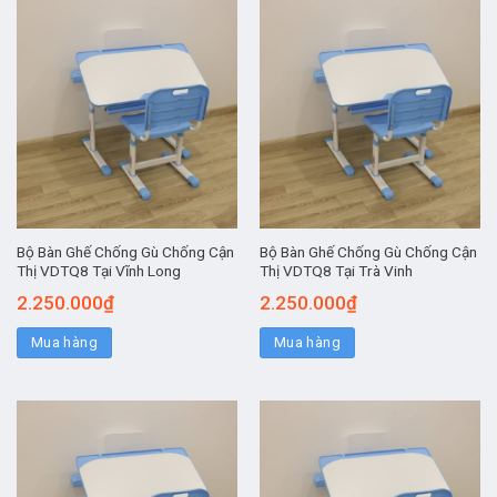
Bộ Bàn Ghế Chống Gù Chống Cận
Bộ Bàn Ghế Chống Gù Chống Cận
Thị VDTQ8 Tại Vĩnh Long
Thị VDTQ8 Tại Trà Vinh
2.250.000
₫
2.250.000
₫
Mua hàng
Mua hàng