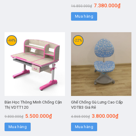
7.380.000
₫
16.850.000
₫
Mua hàng
-44%
-22%
Bàn Học Thông Minh Chống Cận
Ghế Chống Gù Lưng Cao Cấp
Thị VDTT120
VDTB3 Giá Rẻ
5.500.000
₫
3.800.000
₫
9.800.000
₫
4.868.000
₫
Mua hàng
Mua hàng