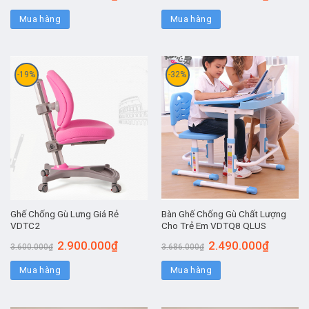
Mua hàng
Mua hàng
-19%
-32%
Ghế Chống Gù Lưng Giá Rẻ
Bàn Ghế Chống Gù Chất Lượng
VDTC2
Cho Trẻ Em VDTQ8 QLUS
2.900.000
₫
2.490.000
₫
3.600.000
₫
3.686.000
₫
Mua hàng
Mua hàng