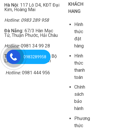
KHÁCH
Hà Nội
: 117 Lô D4, KĐT Đại
Kim, Hoàng Mai
HANG
Hotline: 0983 289 958
Hình
Đà Nẵng:
67/3 Hàn Mạc
thức
Tử, Thuận Phước, Hải Châu
đặt
Hotline:
0981 34 99 28
hàng
Hình
TP HCM
: 82/2/20 Đinh Bộ
0983289958
Lĩnh, P26, Q Bình Thạnh
thức
thanh
Hotline:
0981 444 956
toán
Chính
sách
bảo
hành
Phương
thức