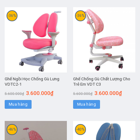
-36%
-36%
Ghế Ngồi Học Chống Gù Lưng
Ghế Chống Gù Chất Lượng Cho
VDTC2-1
Trẻ Em VDT C3
3.600.000
₫
3.600.000
₫
5.600.000
₫
5.600.000
₫
Mua hàng
Mua hàng
-46%
-40%