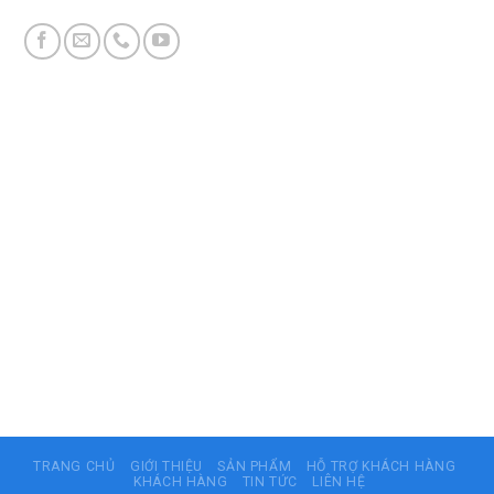
TRANG CHỦ
GIỚI THIỆU
SẢN PHẨM
HỖ TRỢ KHÁCH HÀNG
KHÁCH HÀNG
TIN TỨC
LIÊN HỆ