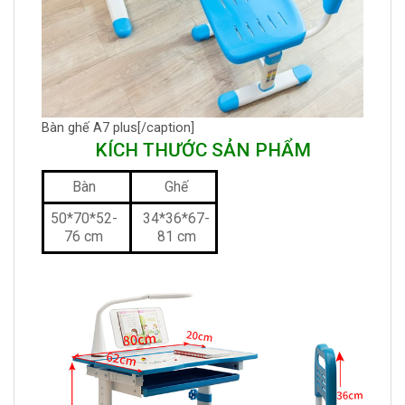
Bàn ghế A7 plus[/caption]
KÍCH THƯỚC SẢN PHẨM
Bàn
Ghế
50*70*52-
34*36*67-
76 cm
81 cm