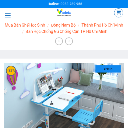
Skip
Hotline: 0983 289 958
to
content
Mua Bàn Ghế Học Sinh
Đông Nam Bộ
Thành Phố Hồ Chí Minh
/
/
Bàn Học Chống Gù Chống Cận TP Hồ Chí Minh
/
-32%