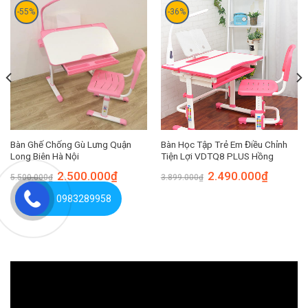
-55%
-36%
Bàn Ghế Chống Gù Lưng Quận
Bàn Học Tập Trẻ Em Điều Chỉnh
Long Biên Hà Nội
Tiện Lợi VDTQ8 PLUS Hồng
2.500.000
₫
2.490.000
₫
5.500.000
₫
3.899.000
₫
0983289958