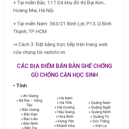
+ Tại miền Bắc: 117 D4 khu đô thị Đại Kim ,
Hoàng Mai, Hà Nội
+ Tại miền Nam: 363/21 Bình Lợi, P13, Q Bình
Thạnh, TP HCM
⇒ Cách 3: Đặt bảng trực tiếp trên trang web
của chúng tôi vadoto.vn
CÁC ĐỊA ĐIỂM BÁN BÀN GHẾ CHỐNG
GÙ CHỐNG CẬN HỌC SINH
• Tỉnh
» An Giang
» Hà Nam
» Bà Rịa – Vũng
» Hà Tĩnh
» Quảng Nam
Tàu
» Hải Dương
» Quảng Ngãi
» Bắc Giang
» Hậu Giang
» Quảng Ninh
» Bắc Kạn
» Hòa Bình
» Quảng Trị
» Bạc Liêu
» Hưng Yên
» Sóc Trăng
» Bắc Ninh
» Khánh Hòa
» Sơn La
» Bến Tre