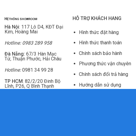
HỖ TRỢ KHÁCH HANG
H
Ệ THỐNG SHOWROOM
Hà Nội
: 117 Lô D4, KĐT Đại
Kim, Hoàng Mai
Hình thức đặt hàng
Hình thức thanh toán
Hotline: 0983 289 958
Chính sách bảo hành
Đà Nẵng:
67/3 Hàn Mạc
Tử, Thuận Phước, Hải Châu
Phương thức vận chuyên
Hotline:
0981 34 99 28
Chính sách đổi trả hàng
TP HCM
: 82/2/20 Đinh Bộ
Hướng dẫn sử dụng
Lĩnh, P26, Q Bình Thạnh
Chính sách hoàn tiền
Hotline:
0981 444 956
Kết Nối Với VADOTO