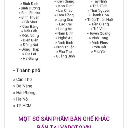
» Kiên Giang
» Tây Ninh
» Bình Định
» Kon Tum
» Thái Bình
» Bình Dương
» Lai Châu
» Thái Nguyên
» Bình Phước
» Lâm Đồng
» Thanh Hóa
» Bình Thuận
» Lạng Sơn
» Thừa Thiên Huế
» Cà Mau
» Lào Cai
» Tiền Giang
» Cao Bằng
» Long An
» Trà Vinh
» Đắk Lắk
» Nam Định
» Tuyên Quang
» Đắk Nông
» Nghệ An
» Vĩnh Long
» Điện Biên
» Ninh Bình
» Vĩnh Phúc
» Đồng Nai
» Ninh Thuận
» Yên Bái
» Đồng Tháp
» Phú Thọ
» Phú Yên
» Gia Lai
» Quảng Bình
» Hà Giang
• Thành phố
» Cần Thơ
» Đà Nẵng
» Hải Phòng
» Hà Nội
» TP HCM
MỘT SỐ SẢN PHẨM BÀN GHẾ KHÁC
BÁN TẠI VADOTO.VN