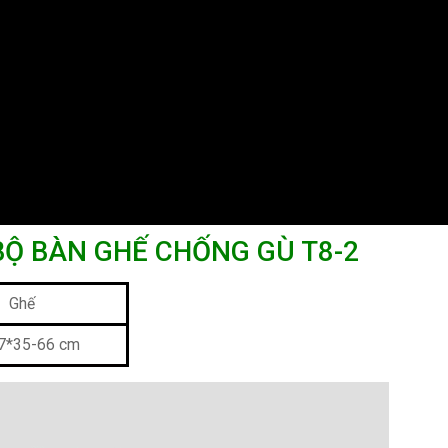
BỘ BÀN GHẾ CHỐNG GÙ T8-2
Ghế
7*35-66 cm