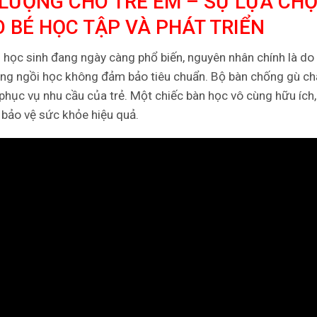
LƯỢNG CHO TRẺ EM – SỰ LỰA CH
 BÉ HỌC TẬP VÀ PHÁT TRIỂN
i học sinh đang ngày càng phổ biến, nguyên nhân chính là do 
ang ngồi học không đảm bảo tiêu chuẩn. Bộ bàn chống gù ch
phục vụ nhu cầu của trẻ. Một chiếc bàn học vô cùng hữu ích,
bảo vệ sức khỏe hiệu quả.