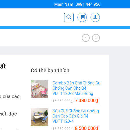
Miền Nam: 0981 444 956
ất
Có thể bạn thích
Combo Bàn Ghế Chống Gù
Chống Cận Cho Bé
VDTT120-2 Màu Hồng
o của các
7.380.000
₫
16.850.000
₫
Bàn Ghế Chống Gù Chống
iết, đọc
Cận Cao Cấp Giá Rẻ
VDTT120-4
8.500.000
₫
16.860.000
₫