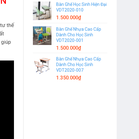
ỌN
Bàn Ghế Học Sinh Hiện Đại
VDT2020-010
1.500.000
₫
tư thế
Bàn Ghế Nhựa Cao Cấp
ất
Dành Cho Học Sinh
VDT2020-001
 giúp
1.500.000
₫
Bàn Ghế Nhựa Cao Cấp
Dành Cho Học Sinh
VDT2020-007
1.350.000
₫