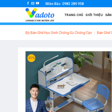
Skip
Miền Bắc: 0983 289 958
to
TRANG CHỦ
GIỚI THIỆU
SẢN
content
Bộ Bàn Ghế Học Sinh Chống Gù Chống Cận
Bàn Ghế 
/
-57%