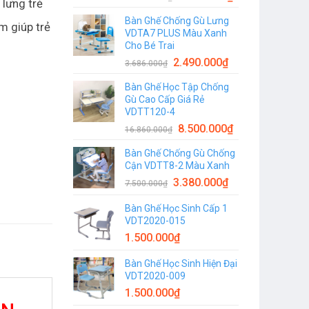
 lưng trẻ
Bàn Ghế Chống Gù Lưng
m giúp trẻ
VDTA7 PLUS Màu Xanh
Cho Bé Trai
2.490.000
₫
3.686.000
₫
Bàn Ghế Học Tập Chống
Gù Cao Cấp Giá Rẻ
VDTT120-4
8.500.000
₫
16.860.000
₫
Bàn Ghế Chống Gù Chống
Cận VDTT8-2 Màu Xanh
3.380.000
₫
7.500.000
₫
Bàn Ghế Học Sinh Cấp 1
VDT2020-015
1.500.000
₫
Bàn Ghế Học Sinh Hiện Đại
VDT2020-009
1.500.000
₫