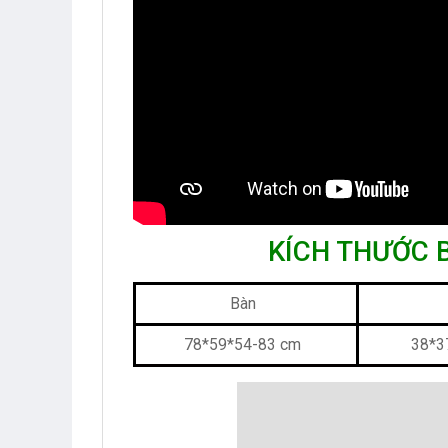
KÍCH THƯỚC 
Bàn
78*59*54-83 cm
38*3