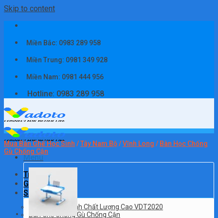
Skip to content
Miền Bắc: 0983 289 958
Miền Trung: 0981 349 928
Miền Nam: 0981 444 956
Hotline: 0983 289 958
Mua Bàn Ghế Học Sinh
/
Tây Nam Bộ
/
Vĩnh Long
/
Bàn Học Chống
Gù Chống Cận
Menu
Trang chủ
Giới thiệu
Sản phẩm
Bàn Ghế Học Sinh Chất Lượng Cao VDT2020
Bàn Ghế Chống Gù Chống Cận