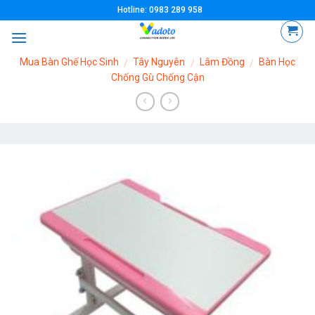
Skip
Hotline: 0983 289 958
to
content
Mua Bàn Ghế Học Sinh
Tây Nguyên
Lâm Đồng
Bàn Học
/
/
/
Chống Gù Chống Cận