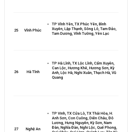
TP Vĩnh Yên, TX Phúc Yên, Bình
Xuyên, Lập Thạnh, Sông Lô, Tam Đảo,
25
Vĩnh Phúc
Tam Dương, Vĩnh Tường, Yên Lạc
TP Hà Lĩnh, TX Lộc Lĩnh, Cẩm Xuyên,
Can Lộc, Hương Khê, Hương Sơn, Kỳ
26
Hà Tĩnh
Anh, Lộc Hà, Nghi Xuân, Thạch Hà, Vũ
Quang
TP Vinh, TX Cửa Lò, TX Thái Hòa, H.
Anh Sơn, Con Cuông, Diễn Châu, Đô
Lương, Hưng Nguyên, Kỳ Sơn, Nam
Đàn, Nghĩa Đàn, Nghi Lộc, Quế Phong,
27
Nghệ An