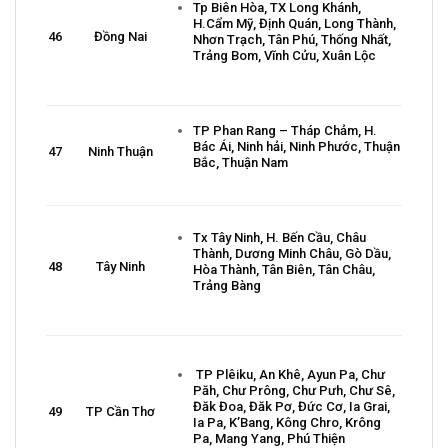
Tp Biên Hòa, TX Long Khánh,
H.Cẩm Mỹ, Định Quán, Long Thành,
46
Đồng Nai
Nhơn Trạch, Tân Phú, Thống Nhất,
Trảng Bom, Vĩnh Cửu, Xuân Lộc
TP Phan Rang – Tháp Chảm, H.
Bác Ái, Ninh hải, Ninh Phước, Thuận
47
Ninh Thuận
Bắc, Thuận Nam
Tx Tây Ninh, H. Bến Cầu, Châu
Thành, Dương Minh Châu, Gò Dầu,
48
Tây Ninh
Hòa Thành, Tân Biên, Tân Châu,
Trảng Bàng
TP Plêiku, An Khê, Ayun Pa, Chư
Păh, Chư Prông, Chư Pưh, Chư Sê,
Đăk Đoa, Đăk Pơ, Đức Cơ, Ia Grai,
49
TP Cần Thơ
Ia Pa, K’Bang, Kông Chro, Krông
Pa, Mang Yang, Phú Thiện