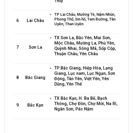
Thủy
TP Lai Châu, Mường Tè, Nậm Nhùn,
Phong Thổ, Sin hồ, Tam Đường, Tân
6
Lai Châu
Uyên, Than Uyên
TX Sơn La, Bắc Yên, Mai Sơn,
Mộc Châu, Mường La, Phù Yên,
7
Sơn La
Quỳnh Nhai, Sông Mã, Sốp Cộp,
Thuận Châu, Yên Châu
TP Bắc Giang, Hiệp Hòa, Lạng
Giang, Lục nam, Lục Ngạn, Sơn
8
Bắc Giang
Động, Tân Yên, Việt Yên, Yên
Dũng, Yên Thế
TX Bắc Kạn, H. Ba Bể, Bạch
Thông, Chợ Đồn, Chợ Mới, Na Rì,
9
Bắc Kạn
Ngân Sơn, Pác Nặm