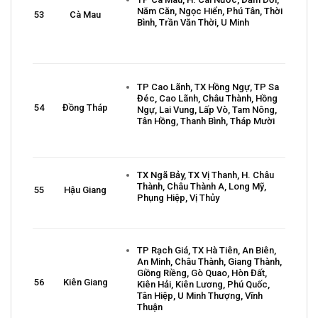
Năm Căn, Ngọc Hiển, Phú Tân, Thời
53
Cà Mau
Bình, Trần Văn Thời, U Minh
TP Cao Lãnh, TX Hồng Ngự, TP Sa
Đéc, Cao Lãnh, Châu Thành, Hồng
54
Đồng Tháp
Ngự, Lai Vung, Lấp Vò, Tam Nông,
Tân Hồng, Thanh Bình, Tháp Mười
TX Ngã Bảy, TX Vị Thanh, H. Châu
Thành, Châu Thành A, Long Mỹ,
55
Hậu Giang
Phụng Hiệp, Vị Thủy
TP Rạch Giá, TX Hà Tiên, An Biên,
An Minh, Châu Thành, Giang Thành,
Giồng Riềng, Gò Quao, Hòn Đất,
56
Kiên Giang
Kiên Hải, Kiên Lương, Phú Quốc,
Tân Hiệp, U Minh Thượng, Vĩnh
Thuận