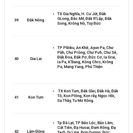
TX Gia Nghĩa, H. Cư Jút, Đắk
GLong, Đắc Mil, Đắk R’Lấp, Đắk
39
Đắk Nông
Song, Krông Nô, Tuy Đức
TP Plêiku, An Khê, Ayun Pa, Chư
Păh, Chư Prông, Chư Pưh, Chư Sê,
Đăk Đoa, Đăk Pơ, Đức Cơ, Ia Grai,
40
Gia Lai
Ia Pa, K’Bang, Kông Chro, Krông
Pa, Mang Yang, Phú Thiện
TX Kon Tum, Đắk Glei, Đắk Hà, Đắk
Tô, Kon Plông, Kon rẫy, Ngọc Hồi,
41
Kon Tum
Sa Thầy, Tu Mơ Rông.
Tp Đà Lạt, TP Bảo Lộc, Bảo Lâm,
Cát Tiên, Đạ Huoai, Đam Rông, Đạ
42
Lâm Đồng
Terh, Di Ling, Đơn Dương, Đức