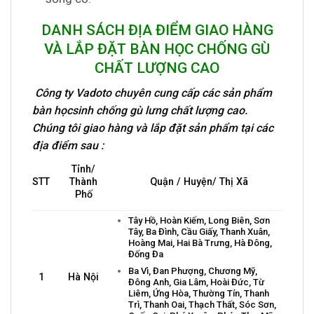
DANH SÁCH ĐỊA ĐIỂM GIAO HÀNG
VÀ LẮP ĐẶT BÀN HỌC CHỐNG GÙ
CHẤT LƯỢNG CAO
Công ty Vadoto chuyên cung cấp các sản phẩm
bàn họcsinh chống gù lưng chất lượng cao.
Chúng tôi giao hàng và lắp đặt sản phẩm tại các
địa điểm sau :
Tỉnh/
STT
Thành
Quận / Huyện/ Thị Xã
Phố
Tây Hồ, Hoàn Kiếm, Long Biên, Sơn
Tây, Ba Đình, Cầu Giấy, Thanh Xuân,
Hoàng Mai, Hai Bà Trưng, Hà Đông,
Đống Đa
Ba Vì, Đan Phượng, Chương Mỹ,
1
Hà Nội
Đông Anh, Gia Lâm, Hoài Đức, Từ
Liêm, Ứng Hòa, Thường Tín, Thanh
Trì, Thanh Oai, Thạch Thất, Sóc Sơn,