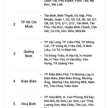
Quốc Oai, Phú Xuyên, Phúc Thọ, Mỹ
Đức, Mê Linh
Tân Bình, Bình Thạnh, Gò Vấp, Phú
Nhuận, Quận 1, Q2, Q3, Q4, Q5, Q6, Q7,
TP Hồ Chí
Q8, Q9, Q10, Q11, Q12 , Tân Bình, Tân
2
Minh
Phú, Thủ Đức, Huyện Bình Chánh, Cần
Giờ, Củ Chi, Hóc Môn, Nhà Bè
TP Hạ Long, TP Cẩm Phả, TP Móng
Cái , TP Uông Bí, H.Ba Chẽ, H.Bình
Liêu, Cô Tô, H.Đầm Hà
Quảng
3
TX Đông Triều, H.Hải Hà, H.Hoành
Ninh
Bồ, H.Tiên Yên, H.Vân Đồn, Yên
Hưng, TX Quảng Yên
TP Điện Biên Phủ, TX Mường Lay, H.
Điện Biên, Điện Biên Đông, Mường
4
Điện Biên
Ảng, Mường Chà, Mường Nhé, Nậm
Pồ, Tủa Chùa, Tuần Giáo
TP Hòa Bình, H. Cao Phong, Đà bắc,
Kim Bôi, Kỳ Sơn, Lạc Sơn, Lạc Thuỷ,
5
Hòa Bình
Lương Sơn, Mai Châu, Tân Lạc, Yên