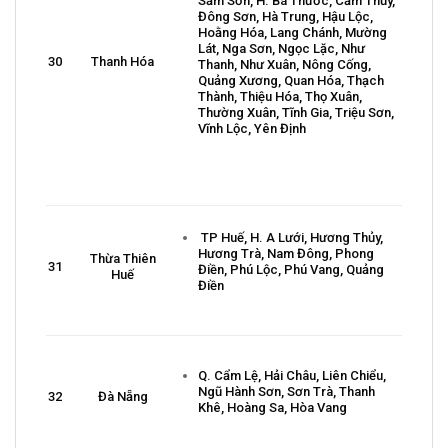
Sầm Sơn, H. Bá Thước, Cẩm Thủy,
Đông Sơn, Hà Trung, Hậu Lộc,
Hoằng Hóa, Lang Chánh, Mường
Lát, Nga Sơn, Ngọc Lặc, Như
30
Thanh Hóa
Thanh, Như Xuân, Nông Cống,
Quảng Xương, Quan Hóa, Thạch
Thành, Thiệu Hóa, Thọ Xuân,
Thường Xuân, Tĩnh Gia, Triệu Sơn,
Vĩnh Lộc, Yên Định
TP Huế, H. A Lưới, Hương Thủy,
Hương Trà, Nam Đông, Phong
Thừa Thiên
31
Điền, Phú Lộc, Phú Vang, Quảng
Huế
Điền
Q. Cẩm Lệ, Hải Châu, Liên Chiểu,
Ngũ Hành Sơn, Sơn Trà, Thanh
32
Đà Nẵng
Khê, Hoàng Sa, Hòa Vang