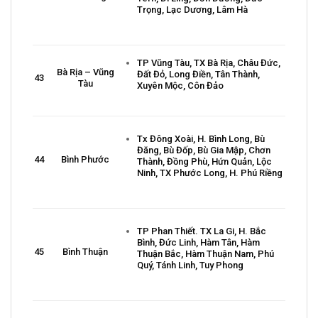
Trọng, Lạc Dương, Lâm Hà
TP Vũng Tàu, TX Bà Rịa, Châu Đức,
Bà Rịa – Vũng
Đất Đỏ, Long Điền, Tân Thành,
43
Tàu
Xuyên Mộc, Côn Đảo
Tx Đông Xoài, H. Bình Long, Bù
Đăng, Bù Đốp, Bù Gia Mập, Chơn
44
Bình Phước
Thành, Đồng Phù, Hứn Quản, Lộc
Ninh, TX Phước Long, H. Phú Riềng
TP Phan Thiết. TX La Gi, H. Bắc
Bình, Đức Linh, Hàm Tân, Hàm
45
Bình Thuận
Thuận Bắc, Hàm Thuận Nam, Phú
Quý, Tánh Linh, Tuy Phong