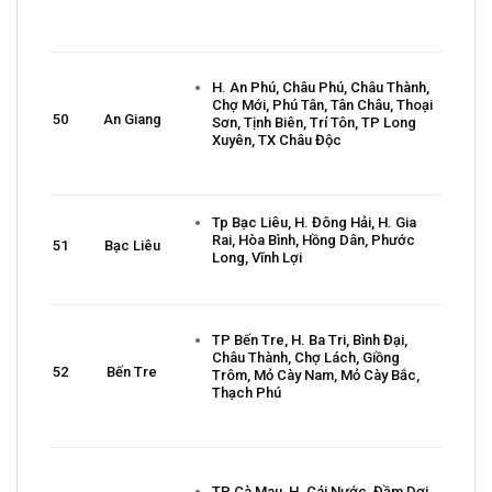
H. An Phú, Châu Phú, Châu Thành,
Chợ Mới, Phú Tân, Tân Châu, Thoại
50
An Giang
Sơn, Tịnh Biên, Trí Tôn, TP Long
Xuyên, TX Châu Độc
Tp Bạc Liêu, H. Đông Hải, H. Gia
Rai, Hòa Bình, Hồng Dân, Phước
51
Bạc Liêu
Long, Vĩnh Lợi
TP Bến Tre, H. Ba Tri, Bình Đại,
Châu Thành, Chợ Lách, Giồng
52
Bến Tre
Trôm, Mỏ Cày Nam, Mỏ Cày Bắc,
Thạch Phú
TP Cà Mau, H. Cái Nước, Đầm Dơi,