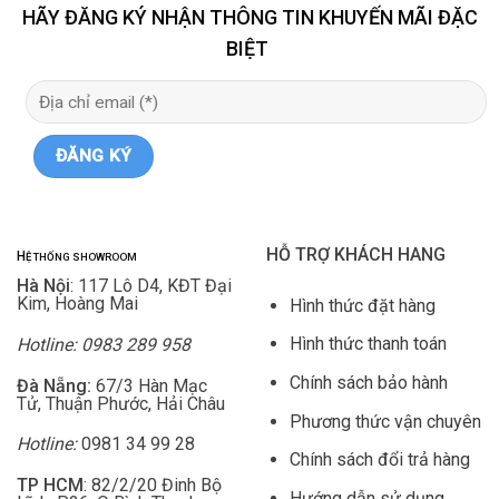
HÃY ĐĂNG KÝ NHẬN THÔNG TIN KHUYẾN MÃI ĐẶC
BIỆT
HỖ TRỢ KHÁCH HANG
H
Ệ THỐNG SHOWROOM
Hà Nội
: 117 Lô D4, KĐT Đại
Kim, Hoàng Mai
Hình thức đặt hàng
Hình thức thanh toán
Hotline: 0983 289 958
Chính sách bảo hành
Đà Nẵng:
67/3 Hàn Mạc
Tử, Thuận Phước, Hải Châu
Phương thức vận chuyên
Hotline:
0981 34 99 28
Chính sách đổi trả hàng
TP HCM
: 82/2/20 Đinh Bộ
Hướng dẫn sử dụng