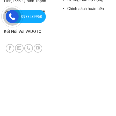
Lĩnh, P26, Q Bình Thạnh
Chính sách hoàn tiền
Hotline:
0981 444 956
0983289958
Kết Nối Với VADOTO