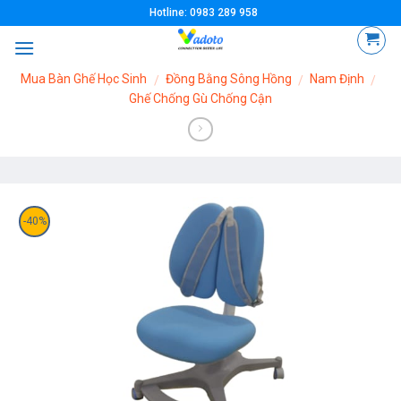
Skip
Hotline: 0983 289 958
to
content
Mua Bàn Ghế Học Sinh
Đồng Bằng Sông Hồng
Nam Định
/
/
/
Ghế Chống Gù Chống Cận
-40%