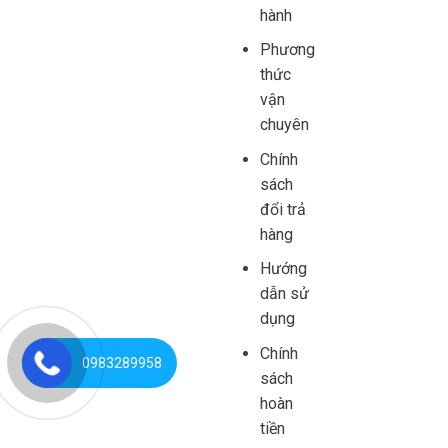
hành
Phương
thức
vận
chuyên
Chính
sách
đổi trả
hàng
Hướng
dẫn sử
dụng
Chính
0983289958
sách
hoàn
tiền