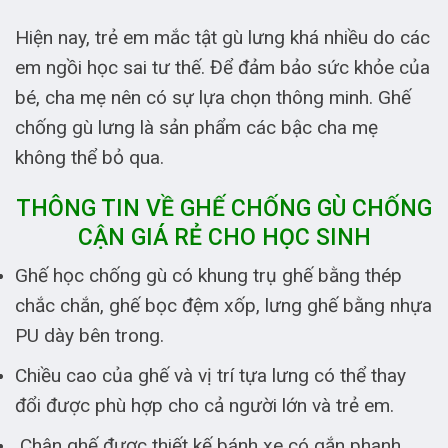
Hiện nay, trẻ em mắc tật gù lưng khá nhiều do các
em ngồi học sai tư thế. Để đảm bảo sức khỏe của
bé, cha mẹ nên có sự lựa chọn thông minh. Ghế
chống gù lưng là sản phẩm các bậc cha mẹ
không thể bỏ qua.
THÔNG TIN VỀ GHẾ CHỐNG GÙ CHỐNG
CẬN GIÁ RẺ CHO HỌC SINH
Ghế học chống gù có khung trụ ghế bằng thép
chắc chắn, ghế bọc đệm xốp, lưng ghế bằng nhựa
PU dày bên trong.
Chiều cao của ghế và vị trí tựa lưng có thể thay
đổi được phù hợp cho cả người lớn và trẻ em.
Chân ghế được thiết kế bánh xe có gắn phanh