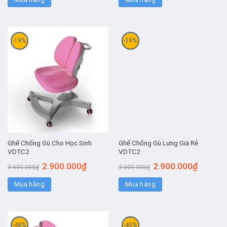
-19%
-19%
Ghế Chống Gù Cho Học Sinh
Ghế Chống Gù Lưng Giá Rẻ
VDTC2
VDTC2
2.900.000
₫
2.900.000
₫
3.600.000
₫
3.600.000
₫
Mua hàng
Mua hàng
-48%
-40%