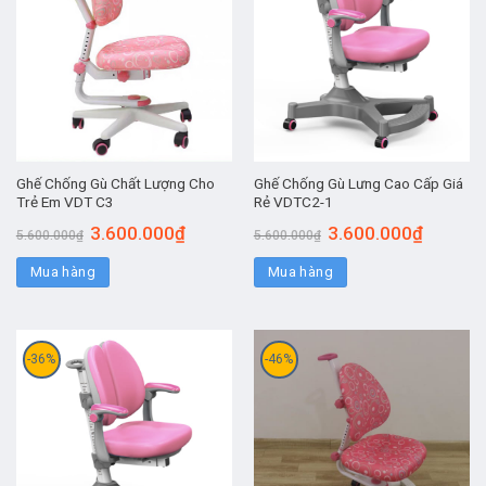
Ghế Chống Gù Chất Lượng Cho
Ghế Chống Gù Lưng Cao Cấp Giá
Trẻ Em VDT C3
Rẻ VDTC2-1
3.600.000
₫
3.600.000
₫
5.600.000
₫
5.600.000
₫
Mua hàng
Mua hàng
-36%
-46%