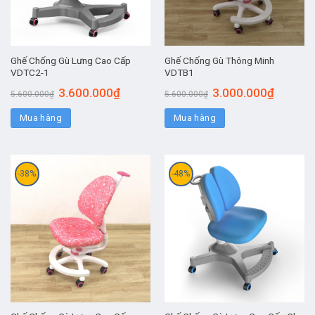
Ghế Chống Gù Lưng Cao Cấp
Ghế Chống Gù Thông Minh
VDTC2-1
VDTB1
3.600.000
₫
3.000.000
₫
5.600.000
₫
5.600.000
₫
Mua hàng
Mua hàng
-38%
-48%