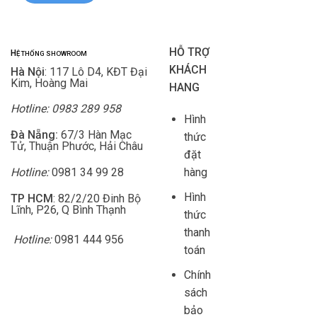
HỖ TRỢ
H
Ệ THỐNG SHOWROOM
KHÁCH
Hà Nội
: 117 Lô D4, KĐT Đại
Kim, Hoàng Mai
HANG
Hotline: 0983 289 958
Hình
Đà Nẵng:
67/3 Hàn Mạc
thức
Tử, Thuận Phước, Hải Châu
đặt
Hotline:
0981 34 99 28
hàng
Hình
TP HCM
: 82/2/20 Đinh Bộ
Lĩnh, P26, Q Bình Thạnh
thức
thanh
Hotline:
0981 444 956
toán
Chính
sách
bảo