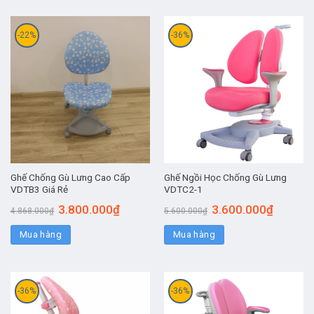
-22%
-36%
Ghế Chống Gù Lưng Cao Cấp
Ghế Ngồi Học Chống Gù Lưng
VDTB3 Giá Rẻ
VDTC2-1
3.800.000
₫
3.600.000
₫
4.868.000
₫
5.600.000
₫
Mua hàng
Mua hàng
-36%
-36%